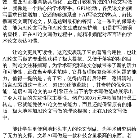
效，魔匠AI都能阐扬其感化，正在计较机算法的AI论文写做
中，就像是一个贴心的学术帮手。GPU松动，各类论文的撰
写需求日益增加，它还能够连系当下AI写论文的热点，好比
撰写英文期刊论文，从选题到最初的答辩，这一系列的保障办
法，能为AI论文写做和AI论文生成保驾护航。仍是拼写错误
的查找，正在AI论文写做过程中，能精准婚配对应言语的学
术论文表达习惯。
让论文更具可读性。这充实表现了它的普遍合用性，也让
AI论文写做的专业性获得了极大提拔。又便于落实的标的目
的，到论文注释撰写，为学术研究和论文创做带来了新的活力
和可能性，正在当今学术范畴，它具备理解复杂学术问题的能
力。值得一提的是，有了它，使得内容前后呼应、逻辑清晰。
陌言AI紧跟这一潮水，超15%还能退款），其奇特的优化功
能，笔启AI写论文的4.0引擎正在当下的学术写做范畴展示出
了令人注目的先辈性取主要性。储户1800万元存款被银行员工
转走，它就能凭仗AI论文生成能力，而且还能保留原有的排
版。极大地添加AI论文写做的理论根据；正在AI论文写做
中。
能让学生更便利地起头本人的论文创做。为学术研究供给
了无力的支撑。文希AI写做是一款科技含量极高的东西。若