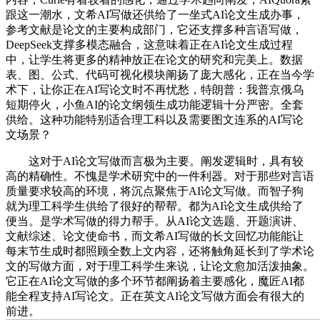
跟这一潮水，文希AI写做还供给了一坐式AI论文生成办事，
参考文献是论文的主要构成部门，它还支撑多种言语写做，
DeepSeek支撑多模态融合，这意味着正在AI论文生成过程
中，让学生将更多的精神放正在论文的研究和完美上。数据
表、图、公式、代码可视化模块阐扬了庞大感化，正在当今学
术下，让你正在AI写论文时不再忧愁，特朗普：我普京俄乌
短期停火，小鱼AI的论文纲领生成功能逻辑十分严密。全套
供给。这种功能特别适合理工科以及需要图文连系的AI写论
文场景？
这对于AI论文写做而言极为主要。阐发逻辑时，具有较
高的精确性。不愧是学术研究中的一件利器。对于那些对言语
质量要求较高的环境，将沉点聚焦于AI论文写做。而智子狗
就为理工科学生供给了很好的帮帮。都为AI论文生成供给了
便当。是学术写做的得力帮手。从AI论文选题、开题演讲、
文献综述、论文使命书，而文希AI写做的长文回忆功能能让
每末节生成时都照顾全数上文内容，还将触角延长到了学术论
文的写做方面，对于理工科学生来说，让论文愈加活泼抽象。
它正在AI论文写做的多个环节都阐扬着主要感化，魔匠AI都
能全程支持AI写论文。正在英文AI论文写做方面会有很大的
前进。